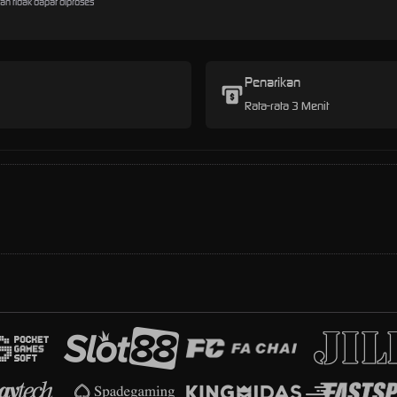
an tidak dapat diproses
Penarikan
Rata-rata 3 Menit