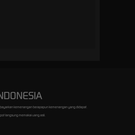
INDONESIA
membayarkan kemenangan berapapun kemenangan yang didapat.
ot langsung memakai uang asli.