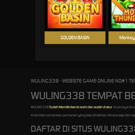
GOLDEN BASIN
Monkey 
WULING338 - WEBSITE GAME ONLINE NO#1 TER
WULING338 TEMPAT BER
WULING338
Sudah Memiliki lisensi resmi dan sudah di akui
terpercaya di 
Anda bisa memainkan permainan yang bisa dimainkan dimana saja dan ka
DAFTAR DI SITUS WULING3