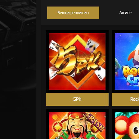
Semua permainan
Arcade
5PK
Rock