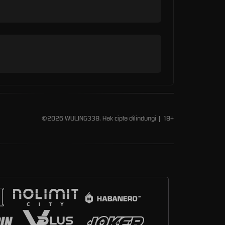
©2026 WULING338. Hak cipta dilindungi | 18+