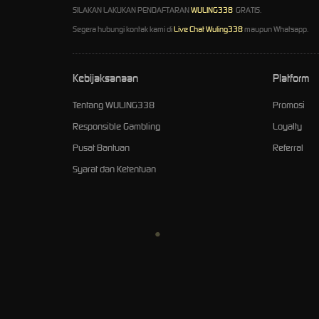
SILAKAN LAKUKAN PENDAFTARAN
WULING338
GRATIS.
Segera hubungi kontak kami di
Live Chat Wuling338
maupun Whatsapp.
Kebijaksanaan
Platform
Tentang WULING338
Promosi
Responsible Gambling
Loyalty
Pusat Bantuan
Referral
Syarat dan Ketentuan