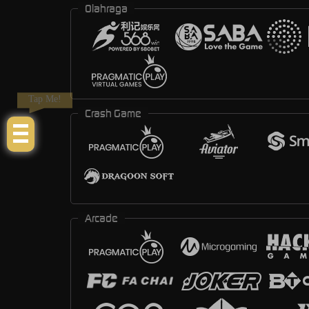
Olahraga
Tap Me!
Crash Game
Arcade