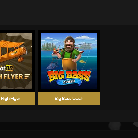
 High Flyer
Big Bass Crash