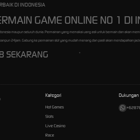
BAIK DI INDONESIA
MAIN GAME ONLINE NO 1 DI 
indonesia maupun seluruh dunia. Permainan yang memakai uang asli untuk bermain dan akan 
panpun 24jam. Gabung ke permainan slot yang mudah menang dan pasti akan mendapatkan jackp
38 SEKARANG
Kategori
Dukungan
Hot Games
+6287
Slots
Live Casino
Race