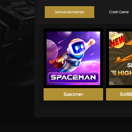
Semua permainan
Crash Game
Spaceman
Slot88