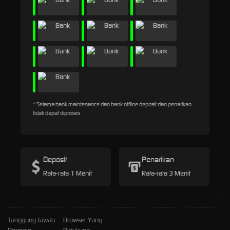
* Selama bank maintenance dan bank offline deposit dan penarikan
tidak dapat diproses
Deposit
Penarikan
Rata-rata 1 Menit
Rata-rata 3 Menit
Tanggung Jawab
Browser Yang