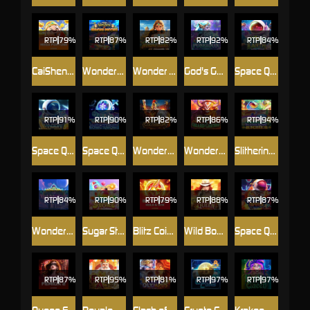
RTP
79%
RTP
87%
RTP
82%
RTP
92%
RTP
84%
CaiShen Mega Fortune
Wonders of Machu Picchu
Wonder of Hanging Garden
God's Gambit: Poseidon
Space Quest: Earth
RTP
91%
RTP
90%
RTP
82%
RTP
86%
RTP
94%
Space Quest: Moon
Space Quest: Neptune
Wonders of Colosseum
Wonders of Grand Canyon
Slithering Riches
RTP
84%
RTP
90%
RTP
79%
RTP
88%
RTP
87%
Wonders of Taj Mahal
Sugar Strike
Blitz Coin: Hold & Win
Wild Bounty Queen
Space Quest: Mars
RTP
87%
RTP
95%
RTP
81%
RTP
97%
RTP
97%