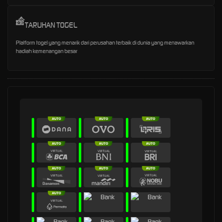
TARUHAN TOGEL
Platform togel yang menarik dari perusahan terbaik di dunia yang menawarkan
hadiah kemenangan besar