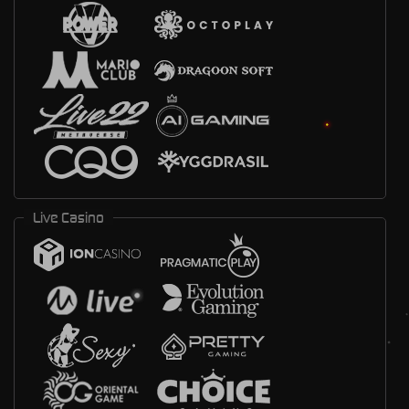
Live Casino