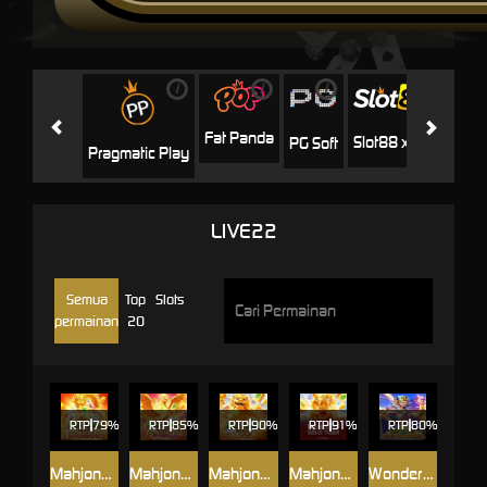
i
i
i
i
i
Facha
Fat Panda
Slot88 x PP
PG Soft
Pragmatic Play
LIVE22
Semua
Top
Slots
permainan
20
RTP
79%
RTP
85%
RTP
90%
RTP
91%
RTP
80%
Mahjong Gold: Dragon
Mahjong Gold: Phoenix
Mahjong Gold: Lion
Mahjong Gold: Tiger
Wonders of Giza Pyramid