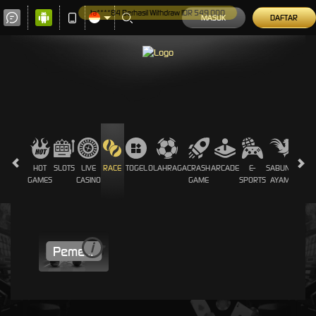
MASUK
DAFTAR
ta****84 Berhasil Withdraw IDR 549.000
HOT
SLOTS
LIVE
RACE
TOGEL
OLAHRAGA
CRASH
ARCADE
E-
SABUNG
PROM
GAMES
CASINO
GAME
SPORTS
AYAM
i