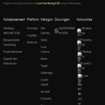
Segera hubungi kontak kami di
Live Chat Wuling338
maupun Whatsapp.
Kebijaksanaan
Platform
Kategori
Dukungan
Komunitas
Tentang
Promosi
Hot
+62878480
Whatsa
WULING338
Games
94308
pp
Loyalty
Responsible
Slots
Facebo
Referral
Gambling
ok
Live
Pusat Bantuan
Casino
Youtub
e
Syarat dan
Race
Ketentuan
LiveCh
Togel
at
Olahraga
Link
Crash
Game
Arcade
E-Sports