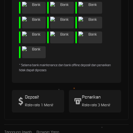
* Selama bank maintenance dan bank offline deposit dan penarikan
tidak dapat diproses
Deposit
Penarikan
Rata-rata 1 Menit
Rata-rata 3 Menit
Tanggung Jawab
Browser Yang