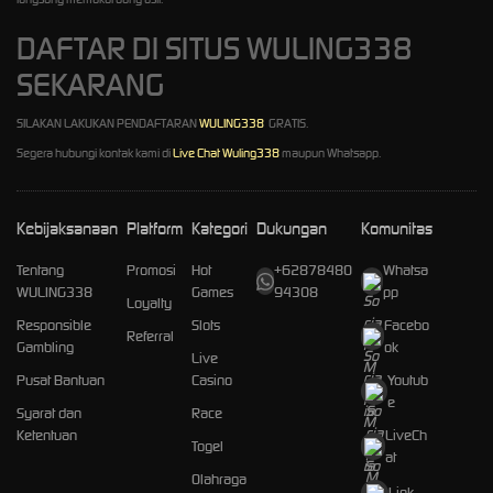
DAFTAR DI SITUS WULING338
SEKARANG
SILAKAN LAKUKAN PENDAFTARAN
WULING338
GRATIS.
Segera hubungi kontak kami di
Live Chat Wuling338
maupun Whatsapp.
Kebijaksanaan
Platform
Kategori
Dukungan
Komunitas
Tentang
Promosi
Hot
+62878480
Whatsa
WULING338
Games
94308
pp
Loyalty
Responsible
Slots
Facebo
Referral
Gambling
ok
Live
Pusat Bantuan
Casino
Youtub
e
Syarat dan
Race
Ketentuan
LiveCh
Togel
at
Olahraga
Link