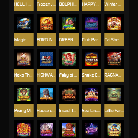
HELL HOT 100
Frozen Joker
DOLPHIN REEF
HAPPY NEW YEAR
Winter Magic
Magic Wheel
FORTUNE DRUM
GREEN GOLD
Club Party
Cai Shen Do
Neko The Fortune Cat
HIGHWAY KING
Fairy of Riches
Snake Castle
RAGNAROK FIRE STORM
Rising Maya
House of Dog
Insect Temple
Sea Circus
Little Farm