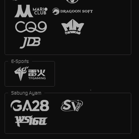
E-Sports
Sabung Ayam