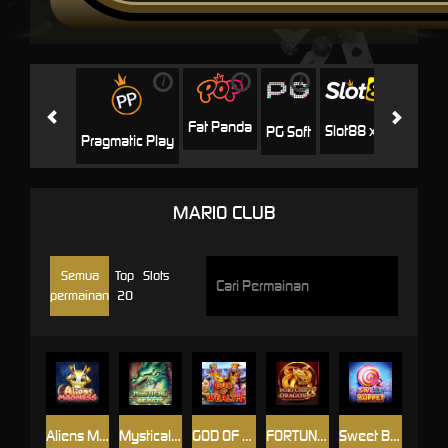
i
i
i
i
i
Facha
Fat Panda
Slot88 x PP
PG Soft
Pragmatic Play
MARIO CLUB
Semua
Top
Slots
permainan
20
Aliens Madness
Mystical Beasts
GOD OF WEALTH
FORTUNE DRAGON 88
Sweet Buffet