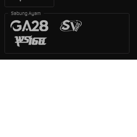
Sabung Ayam