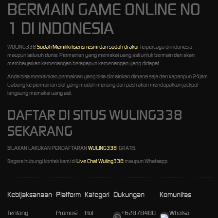
BERMAIN GAME ONLINE NO
1 DI INDONESIA
WULING338
Sudah Memiliki lisensi resmi dan sudah di akui
terpercaya di indonesia
maupun seluruh dunia. Permainan yang memakai uang asli untuk bermain dan akan
membayarkan kemenangan berapapun kemenangan yang didapat.
Anda bisa memainkan permainan yang bisa dimainkan dimana saja dan kapanpun 24jam.
Gabung ke permainan slot yang mudah menang dan pasti akan mendapatkan jackpot
langsung memakai uang asli.
DAFTAR DI SITUS WULING338
SEKARANG
SILAKAN LAKUKAN PENDAFTARAN
WULING338
GRATIS.
Segera hubungi kontak kami di
Live Chat Wuling338
maupun Whatsapp.
Kebijaksanaan
Platform
Kategori
Dukungan
Komunitas
Tentang
Promosi
Hot
+62878480
Whatsa