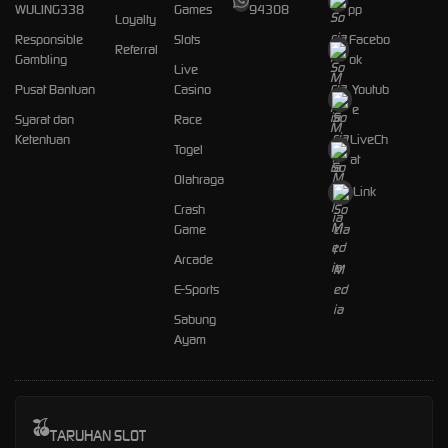
WULING338
Games
94308
pp
Loyalty
Responsible
Slots
Facebo
Referral
Gambling
ok
Live
Pusat Bantuan
Casino
Youtub
e
Syarat dan
Race
Ketentuan
LiveCh
Togel
at
Olahraga
Link
Crash
Game
Arcade
E-Sports
Sabung
Ayam
TARUHAN SLOT