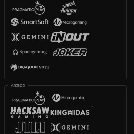
Arcade