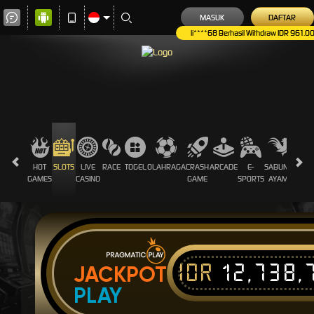
MASUK
DAFTAR
li****68 Berhasil Withdraw IDR 961.0
HOT
SLOTS
LIVE
RACE
TOGEL
OLAHRAGA
CRASH
ARCADE
E-
SABUNG
PROM
GAMES
CASINO
GAME
SPORTS
AYAM
IDR
12,738,
JACKPOT
PLAY