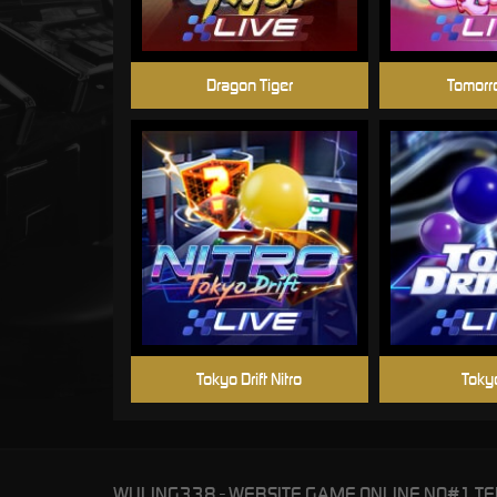
Dragon Tiger
Tomorr
Tokyo Drift Nitro
Tokyo
WULING338 - WEBSITE GAME ONLINE NO#1 TER