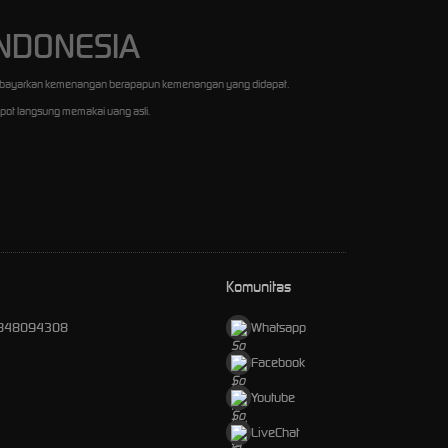
INDONESIA
membayarkan kemenangan berapapun kemenangan yang didapat.
ot langsung memakai uang asli.
Komunitas
848094308
Whatsapp
Facebook
Youtube
LiveChat