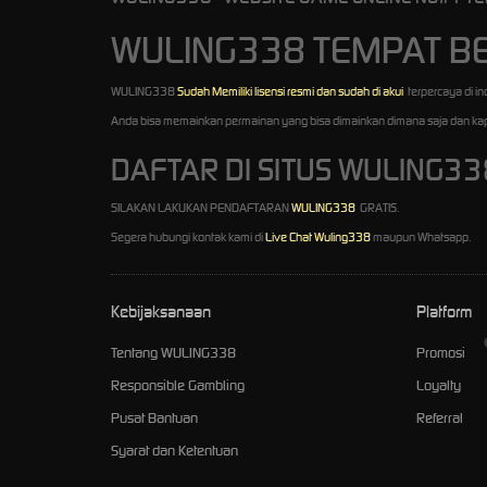
WULING338 TEMPAT BER
WULING338
Sudah Memiliki lisensi resmi dan sudah di akui
terpercaya di 
Anda bisa memainkan permainan yang bisa dimainkan dimana saja dan ka
DAFTAR DI SITUS WULING3
SILAKAN LAKUKAN PENDAFTARAN
WULING338
GRATIS.
Segera hubungi kontak kami di
Live Chat Wuling338
maupun Whatsapp.
Kebijaksanaan
Platform
Tentang WULING338
Promosi
Responsible Gambling
Loyalty
Pusat Bantuan
Referral
Syarat dan Ketentuan