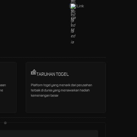
Link
TARUHAN TOGEL
haan
Platform togel yang menarik dari perusahan
ame
terbaik di dunia yang menawarkan hadiah
kemenangan besar