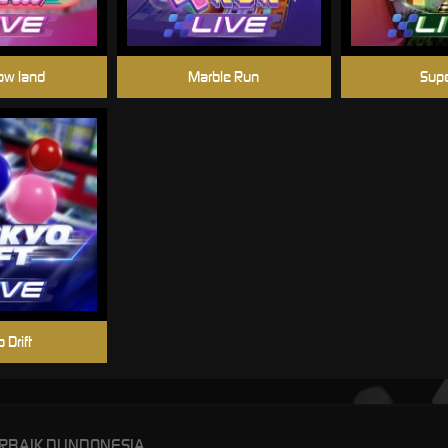
ow land
Marble Run
Supe
 Drift
BAIK DI INDONESIA