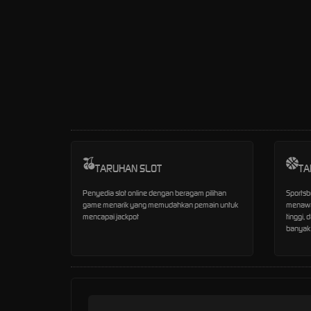
TARUHAN SLOT
TA
Penyedia slot online dengan beragam pilihan
Sportsb
game menarik yang memudahkan pemain untuk
menawar
mencapai jackpot
tinggi,
banyak 