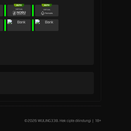
©2026 WULING338. Hak cipta dilindungi | 18+