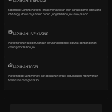
TARUHAN OLAHRAGA
Sportsbook Gaming Platform Terbaik menawarkan lebih banyak game, odds yang
lebih tinggi, dan menyediakan pilihan yang lebih banyak untuk pemain.
TARUHAN LIVE KASINO
Platform Pilihan bagi perusahaan-perusahaan terbaik di dunia, dengan pilihan
variasi game terbanyak
TARUHAN TOGEL
Platform togel yang menarik dari perusahan terbaik di dunia yang menawarkan
hadiah kemenangan besar