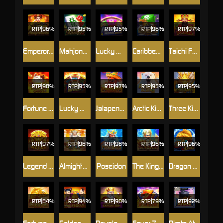
RTP
96%
RTP
95%
RTP
95%
RTP
96%
RTP
97%
Emperor Auspicious
Mahjong Infinity
Lucky Wheel Deluxe
Caribbean Treasure
Taichi Fortuna
RTP
98%
RTP
95%
RTP
97%
RTP
95%
RTP
95%
Fortune Cat
Lucky Wheel
Jalapeno Burst
Arctic King
Three Kings
RTP
97%
RTP
96%
RTP
98%
RTP
96%
RTP
96%
Legend of Aztec
Almighty Zeus
Poseidon
The King Of Olympus
Dragon Gate
RTP
84%
RTP
94%
RTP
90%
RTP
79%
RTP
92%