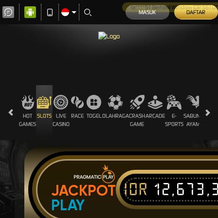
MASUK
DAFTAR
ta****51 Berhasil Withdraw IDR 561.0
HOT
SLOTS
LIVE
RACE
TOGEL
OLAHRAGA
CRASH
ARCADE
E-
SABUNG
PROM
GAMES
CASINO
GAME
SPORTS
AYAM
IDR
12,673,
JACKPOT
PLAY