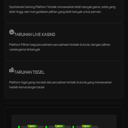
Sportsbook Gaming Platform Terbaik menawarkan lebih banyak game, odds yang
lebih tinggi, dan menyediakan pilihan yang lebih banyak untuk pemain.
TARUHAN LIVE KASINO
Platform Pilihan bagi perusahaan-perusahaan terbaik di dunia, dengan pilihan
variasi game terbanyak
TARUHAN TOGEL
Platform togel yang menarik dari perusahan terbaik di dunia yang menawarkan
hadiah kemenangan besar