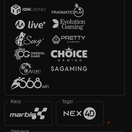
Race
Togel
Olahraga