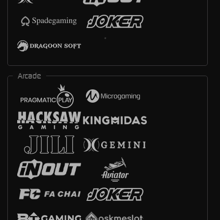
Arcade