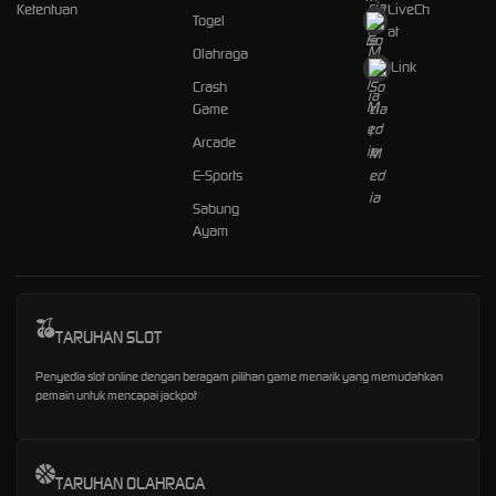
Ketentuan
LiveCh
Togel
at
Olahraga
Link
Crash
Game
Arcade
E-Sports
Sabung
Ayam
TARUHAN SLOT
Penyedia slot online dengan beragam pilihan game menarik yang memudahkan
pemain untuk mencapai jackpot
TARUHAN OLAHRAGA