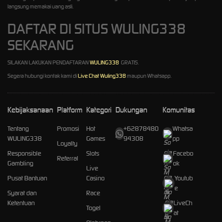
langsung memakai uang asli.
DAFTAR DI SITUS WULING338
SEKARANG
SILAKAN LAKUKAN PENDAFTARAN
WULING338
GRATIS.
Segera hubungi kontak kami di
Live Chat Wuling338
maupun Whatsapp.
Kebijaksanaan
Platform
Kategori
Dukungan
Komunitas
Tentang
Promosi
Hot
+62878480
Whatsa
WULING338
Games
94308
pp
Loyalty
Responsible
Slots
Facebo
Referral
Gambling
ok
Live
Pusat Bantuan
Casino
Youtub
e
Syarat dan
Race
Ketentuan
LiveCh
Togel
at