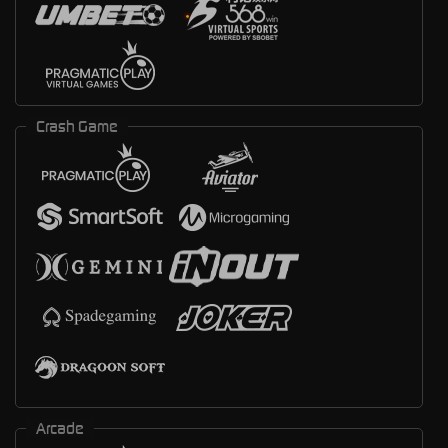
Crash Game
Arcade