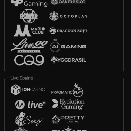
Live Casino