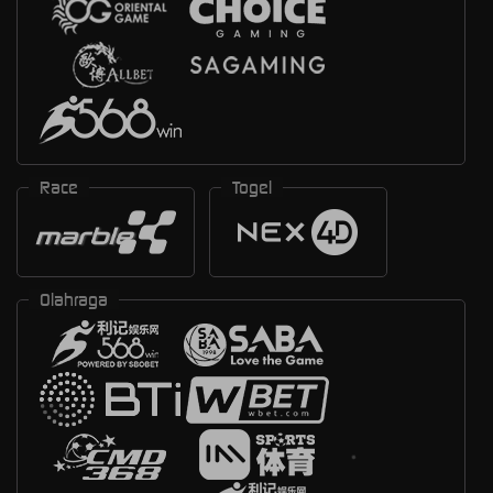
Race
Togel
Olahraga