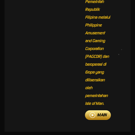
Pemerintah
Republik
Filipina melalui
Philippine
Amusement
and Gaming
Corporation
(PAGCOR) dan
beroperasi di
Eropa yang
dilisensikan
oleh
pemerintahan
Isle of Man.
MAIN