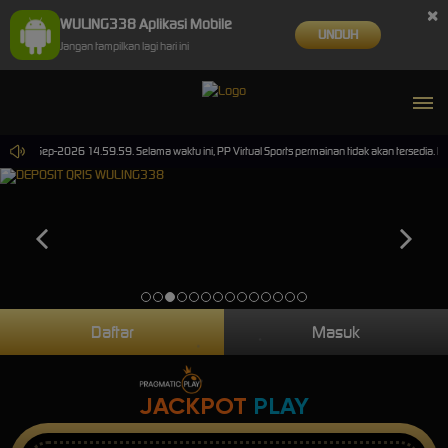
×
WULING338 Aplikasi Mobile
UNDUH
Jangan tampilkan lagi hari ini
pai 30-Sep-2026 14.59.59. Selama waktu ini, PP Virtual Sports permainan tidak akan tersedia.
Daftar
Masuk
JACKPOT
PLAY