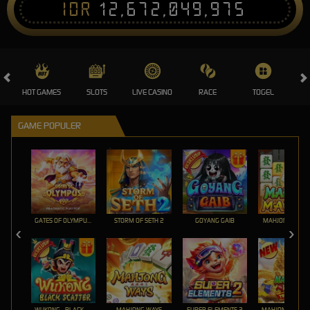
IDR
12,672,049,975
HOT GAMES
SLOTS
LIVE CASINO
RACE
TOGEL
OL
GAME POPULER
GATES OF OLYMPUS POP
STORM OF SETH 2
GOYANG GAIB
MAHJONG MAX
WUKONG - BLACK SCATTER
MAHJONG WAYS
SUPER ELEMENTS 2