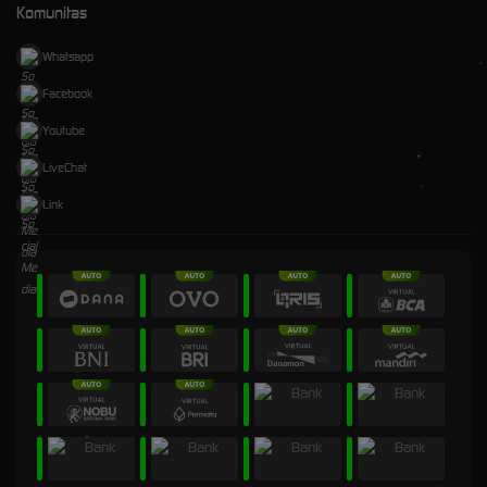
Komunitas
Whatsapp
Facebook
Youtube
LiveChat
Link